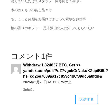
喜んでいただけてスタッフ一同も同じく喜ぶ♪
木のぬくもりのある品々で
ちょこっと笑顔をお届けできるって素敵なお仕事･･･
檜の香りのギフト･･･是非沢山の人に知ってもらいたい
コメント1件
Withdraw 1.824837 BTC. Get >>
yandex.com/poll/PdZ7vgekGrNakuXZcpiB6b?
hs=cd26e7689aa17c859c4b6f39dc6a8fdd&
2026年2月28日 at 9:18 PMの上
3nhc2d
返信する