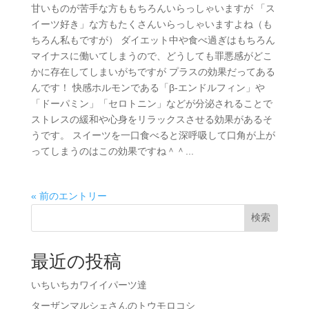
甘いものが苦手な方ももちろんいらっしゃいますが 「ス
イーツ好き」な方もたくさんいらっしゃいますよね（も
ちろん私もですが） ダイエット中や食べ過ぎはもちろん
マイナスに働いてしまうので、どうしても罪悪感がどこ
かに存在してしまいがちですが プラスの効果だってある
んです！ 快感ホルモンである「β-エンドルフィン」や
「ドーパミン」「セロトニン」などが分泌されることで
ストレスの緩和や心身をリラックスさせる効果があるそ
うです。 スイーツを一口食べると深呼吸して口角が上が
ってしまうのはこの効果ですね＾＾...
« 前のエントリー
検索
最近の投稿
いちいちカワイイパーツ達
ターザンマルシェさんのトウモロコシ