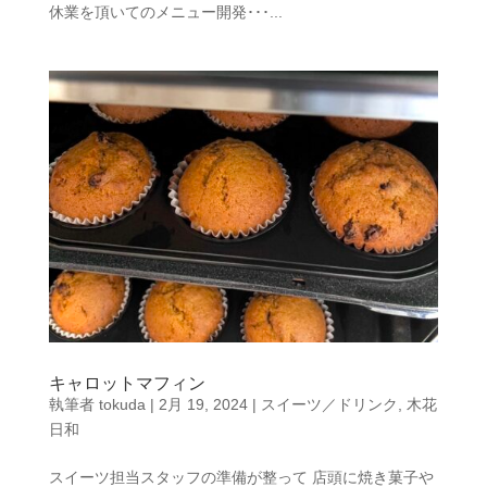
休業を頂いてのメニュー開発･･･...
キャロットマフィン
執筆者
tokuda
|
2月 19, 2024
|
スイーツ／ドリンク
,
木花
日和
スイーツ担当スタッフの準備が整って 店頭に焼き菓子や