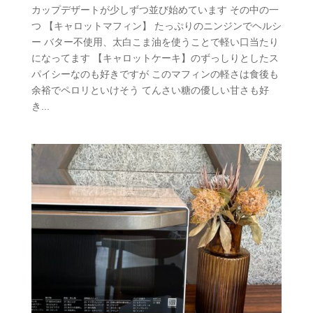
カップデザートが少しずつ並び始めています その中の一
つ 【キャロットマフィン】 たっぷりのニンジンでヘルシ
ー バター不使用、太白こま油を使うことで軽い口当たり
になってます 【キャロットケーキ】のずっしりとしたス
パイシーなのも好きですが このマフィンの軽さは食後も
余裕でペロリといけそう てんさい糖の優しい甘さも好
き...