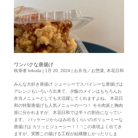
ワンパクな唐揚げ
執筆者
tokuda
|
1月 20, 2024
|
お弁当／お惣菜
,
木花日和
みんな大好き唐揚げ ジューシーでスパイシーな唐揚げは
アレンジもいろいろ出来て、夕飯のメインはもちろんお
弁当メニューとしても大活躍してくれますよね。 木花日
和の特製唐揚げも人気メニューの一つ！ モモ肉派と胸肉
派に分かれますが、木花日和では半々の割合になってい
ます。 パッケージからはみ出るくらいのボリューミーな
唐揚げは カリッとジューシー！！ ↑この表現よく出てき
ますが、実際この揚げる工程が結構難しかったりしま