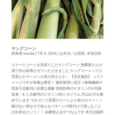
ヤングコーン
執筆者
tokuda
|
7月 5, 2024
|
お弁当／お惣菜
,
木花日和
スイートコーンを若採りしたヤングコーン 無農家さんの
畑で沢山収穫させていただきました ヤングコーンって八
宝菜とかラーメンの具の添えとか… 【完全脇役】 ってイ
メージですが栄養は豊富！ 腸内環境に役立つ食物繊維や
貧血不足解消に必要な葉酸 美肌効果のビタミンCや代謝
促進・むくみ解消のビタミンB2とカリウム 沢山の力を秘
めています それでいて普通のコーンより低カロリー！！
癖のない味なので色んなパターンの味付けで楽しむこと
が出来るという！！ 結構使えるやつなんです 本日は臨時