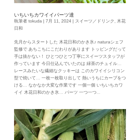
いちいちカワイイパーツ達
執筆者
tokuda
|
7月 11, 2024
|
スイーツ／ドリンク
,
木花
日和
先月からスタートした 木花日和のかき氷♪ naturaシェフ
監修で あちこちにこだわりがあります トッピングだって
手は抜かない！ ひとつひとつ丁寧にスイーツスタッフが
作っています 今日仕込んでいたのは 緑茶のチュイル…
レースみたいな繊細なクッキーは このカワイイシリコン
型で焼いて… 一枚一枚取り出して 熱いうちにカーブをつ
ける… なかなか大変な作業です 一個一個 いちいちカワ
イイ 木花日和のかき氷… パーツ 一つ一つ...