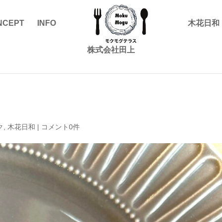
NCEPT
INFO
木花日和
株式会社田上
ク
,
木花日和
|
コメント0件