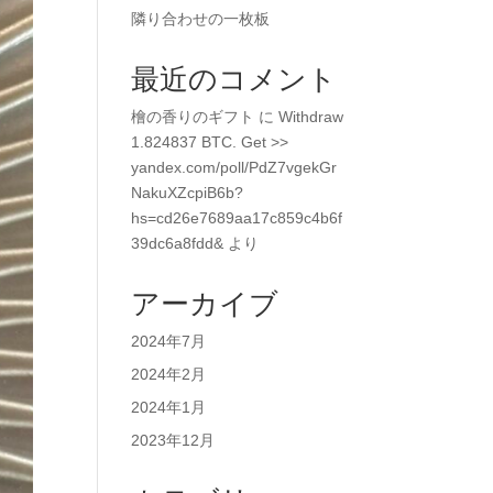
隣り合わせの一枚板
最近のコメント
檜の香りのギフト
に
Withdraw
1.824837 BTC. Get >>
yandex.com/poll/PdZ7vgekGr
NakuXZcpiB6b?
hs=cd26e7689aa17c859c4b6f
39dc6a8fdd&
より
アーカイブ
2024年7月
2024年2月
2024年1月
2023年12月