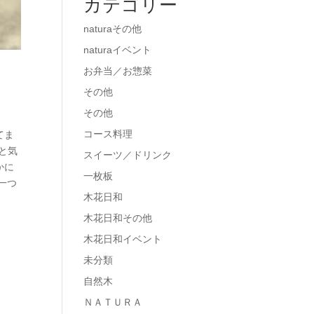
カテゴリー
naturaその他
naturaイベント
お弁当／お惣菜
その他
その他
コース料理
てま
と気
スイーツ／ドリンク
かに
一枚板
一つ
木花日和
木花日和その他
木花日和イベント
未分類
自然木
ＮＡＴＵＲＡ