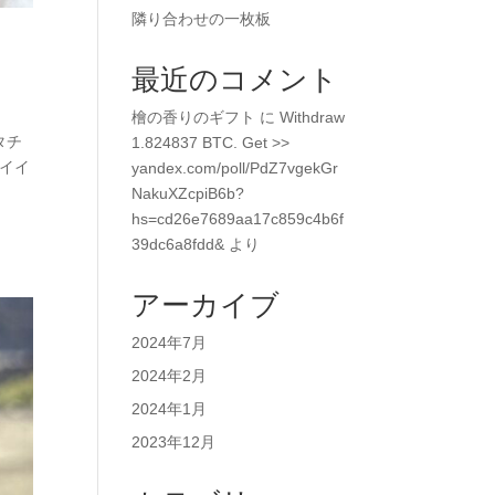
隣り合わせの一枚板
最近のコメント
檜の香りのギフト
に
Withdraw
タチ
1.824837 BTC. Get >>
ワイイ
yandex.com/poll/PdZ7vgekGr
NakuXZcpiB6b?
.
hs=cd26e7689aa17c859c4b6f
39dc6a8fdd&
より
アーカイブ
2024年7月
2024年2月
2024年1月
2023年12月