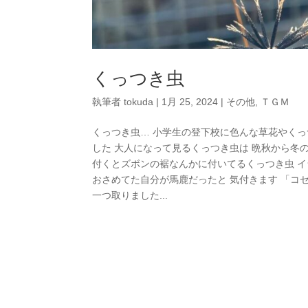
くっつき虫
執筆者
tokuda
|
1月 25, 2024
|
その他
,
ＴＧＭ
くっつき虫… 小学生の登下校に色んな草花やくっ
した 大人になって見るくっつき虫は 晩秋から冬の
付くとズボンの裾なんかに付いてるくっつき虫 イ
おさめてた自分が馬鹿だったと 気付きます 「コ
一つ取りました...