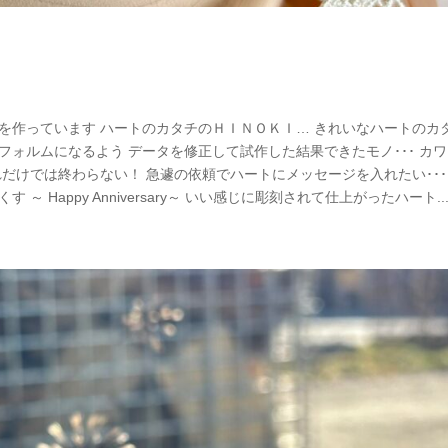
を作っています ハートのカタチのＨＩＮＯＫＩ… きれいなハートのカ
フォルムになるよう データを修正して試作した結果できたモノ･･･ カ
それだけでは終わらない！ 急遽の依頼でハートにメッセージを入れたい･･･
～ Happy Anniversary～ いい感じに彫刻されて仕上がったハート..