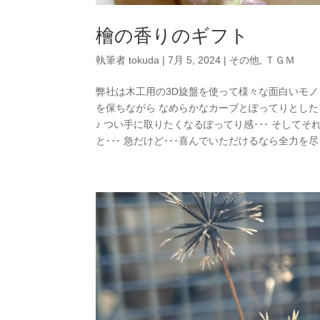
檜の香りのギフト
執筆者
tokuda
|
7月 5, 2024
|
その他
,
ＴＧＭ
弊社は木工用の3D旋盤を使って様々な面白いモノ
を保ちながら なめらかなカーブとぽってりとした
♪ つい手に取りたくなるぽってり感･･･ そして
と･･･ 急だけど･･･喜んでいただけるなら全力を尽くす 