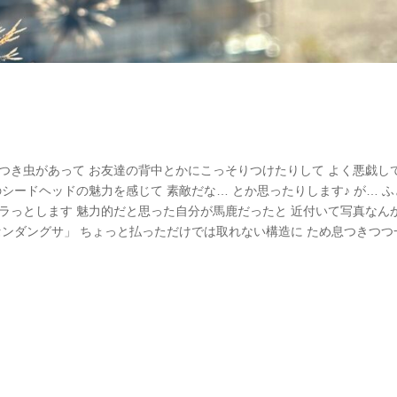
つき虫があって お友達の背中とかにこっそりつけたりして よく悪戯し
シードヘッドの魅力を感じて 素敵だな… とか思ったりします♪ が… ふ
ラっとします 魅力的だと思った自分が馬鹿だったと 近付いて写真なん
センダングサ」 ちょっと払っただけでは取れない構造に ため息つきつつ