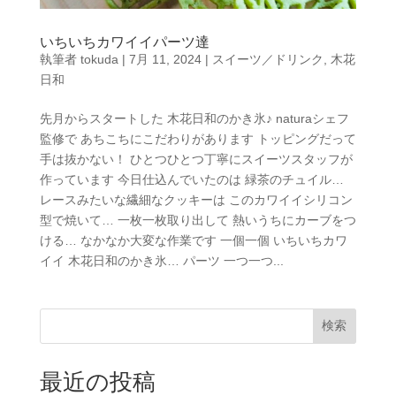
いちいちカワイイパーツ達
執筆者
tokuda
|
7月 11, 2024
|
スイーツ／ドリンク
,
木花
日和
先月からスタートした 木花日和のかき氷♪ naturaシェフ
監修で あちこちにこだわりがあります トッピングだって
手は抜かない！ ひとつひとつ丁寧にスイーツスタッフが
作っています 今日仕込んでいたのは 緑茶のチュイル…
レースみたいな繊細なクッキーは このカワイイシリコン
型で焼いて… 一枚一枚取り出して 熱いうちにカーブをつ
ける… なかなか大変な作業です 一個一個 いちいちカワ
イイ 木花日和のかき氷… パーツ 一つ一つ...
検索
最近の投稿