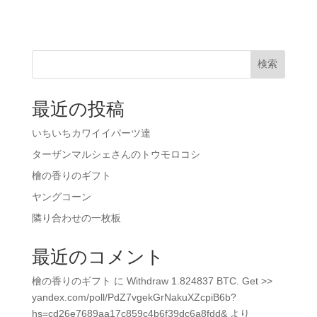
検索
最近の投稿
いちいちカワイイパーツ達
ターザンマルシェさんのトウモロコシ
檜の香りのギフト
ヤングコーン
隣り合わせの一枚板
最近のコメント
檜の香りのギフト
に
Withdraw 1.824837 BTC. Get >>
yandex.com/poll/PdZ7vgekGrNakuXZcpiB6b?
hs=cd26e7689aa17c859c4b6f39dc6a8fdd&
より