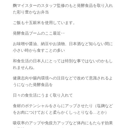
麴マイスターのスタッフ監修のもと発酵食品を取り入れ
た彩り豊かなお弁当
ご飯も十五穀米を使用しています。
発酵食品ブームのここ最近･･
お味噌や醤油、納豆やお漬物、日本酒など知らない間に
小さい時から食すことの多い
和食生活の日本人にとっては特別な事ではないのかもし
れませんね。
健康志向や腸内環境への注目などで改めて意識されるよ
うになった発酵食品を
日々の食生活にうまく取り入れて
食材のポテンシャルをさらにアップさせたり（塩麹など
をお肉につけておくと柔らかくしっとりなる…とか）
吸収率のアップや免疫力アップなど体内にもたらす効果